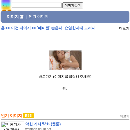
이미지 홈
인기 이미지
|
홈
>>
이전 페이지
>>
'메이퀸' 손은서, 요염한자태 드러내
더보기
바로가기 (이미지를 클릭해 주세요)
펌:
인기 이미지
더보기
악한 기사 52화 (웹툰)
webtoon.daum.net