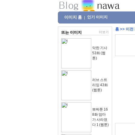
이미지 홈
인기 이미지
|
홈
>>
이전
뜨는 이미지
더보기
악한 기사
53화 (웹
툰)
러브 스트
리밍 43화
(웹툰)
뽀짜툰 16
8화 엄마
가 사라졌
다 1 (웹툰)