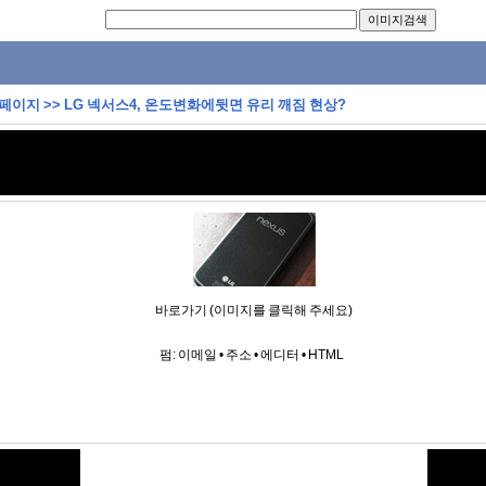
 페이지
>>
LG 넥서스4, 온도변화에뒷면 유리 깨짐 현상?
바로가기 (이미지를 클릭해 주세요)
펌:
이메일
•
주소
•
에디터
•
HTML