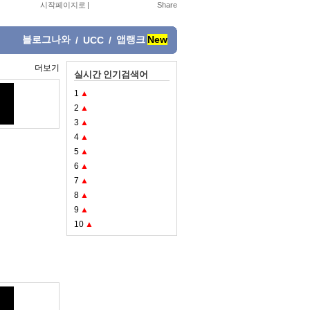
시작페이지로
|
블로그나와
앱랭크
New
/
UCC
/
더보기
실시간 인기검색어
1
▲
2
▲
3
▲
4
▲
5
▲
6
▲
7
▲
8
▲
9
▲
10
▲