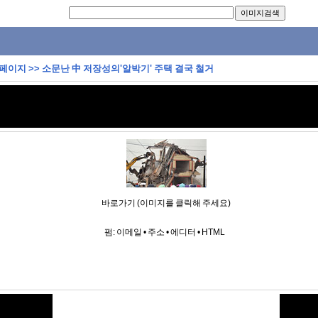
 페이지
>>
소문난 中 저장성의'알박기' 주택 결국 철거
바로가기 (이미지를 클릭해 주세요)
펌:
이메일
•
주소
•
에디터
•
HTML