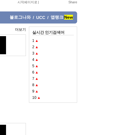
시작페이지로
|
블로그나와
앱랭크
New
/
UCC
/
더보기
실시간 인기검색어
1
▲
2
▲
3
▲
4
▲
5
▲
6
▲
7
▲
8
▲
9
▲
10
▲