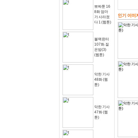
뽀짜툰 16
8화 엄마
인기 이미
가 사라졌
다 1 (웹툰)
블랙윈터
107화.짙
은밤(3)
(웹툰)
악한 기사
48화 (웹
툰)
악한 기사
47화 (웹
툰)