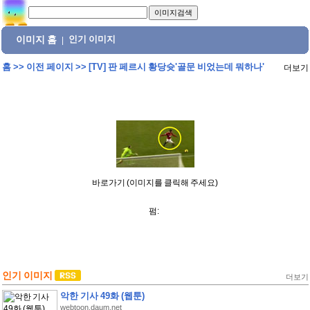
이미지 홈
인기 이미지
|
홈
>>
이전 페이지
>>
[TV] 판 페르시 황당슛'골문 비었는데 뭐하나'
더보기
바로가기 (이미지를 클릭해 주세요)
펌:
인기 이미지
더보기
악한 기사 49화 (웹툰)
webtoon.daum.net