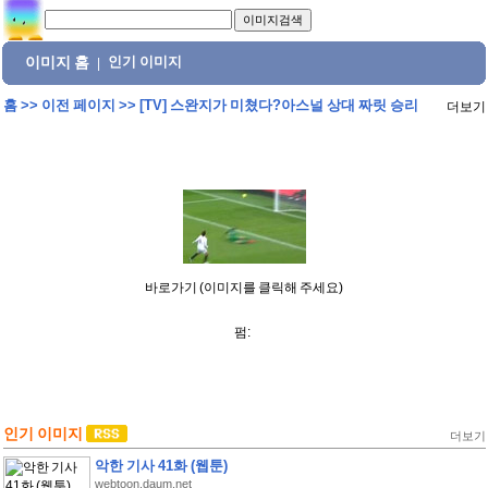
이미지 홈
인기 이미지
|
홈
>>
이전 페이지
>>
[TV] 스완지가 미쳤다?아스널 상대 짜릿 승리
더보기
바로가기 (이미지를 클릭해 주세요)
펌:
인기 이미지
더보기
악한 기사 41화 (웹툰)
webtoon.daum.net