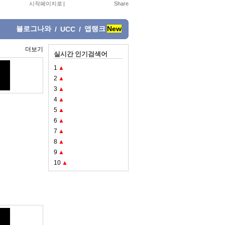
시작페이지로
|
블로그나와
앱랭크
New
/
UCC
/
더보기
실시간 인기검색어
1
▲
2
▲
3
▲
4
▲
5
▲
6
▲
7
▲
8
▲
9
▲
10
▲