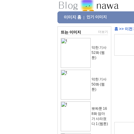
이미지 홈
인기 이미지
|
홈
>>
이전
뜨는 이미지
더보기
악한 기사
52화 (웹
툰)
악한 기사
50화 (웹
툰)
뽀짜툰 16
8화 엄마
가 사라졌
다 1 (웹툰)