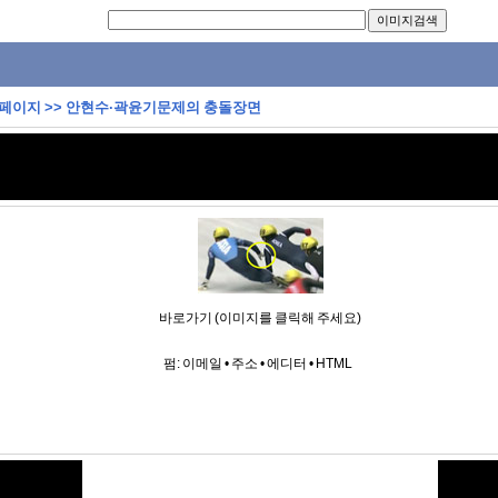
 페이지
>>
안현수·곽윤기문제의 충돌장면
바로가기 (이미지를 클릭해 주세요)
펌:
이메일
•
주소
•
에디터
•
HTML