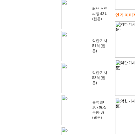
러브 스트
리밍 43화
인기 이미
(웹툰)
악한 기사
51화 (웹
툰)
악한 기사
53화 (웹
툰)
블랙윈터
107화.짙
은밤(3)
(웹툰)