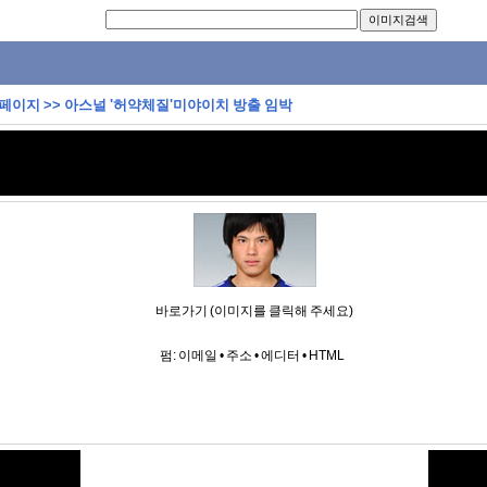
 페이지
>>
아스널 '허약체질'미야이치 방출 임박
바로가기 (이미지를 클릭해 주세요)
펌:
이메일
•
주소
•
에디터
•
HTML