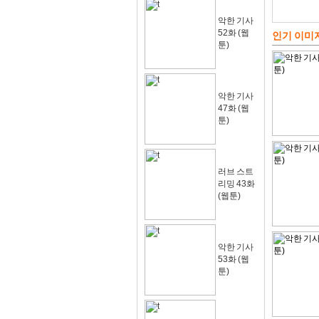
악한 기사
52화 (웹
인기 이미
툰)
악한 기사
47화 (웹
툰)
러브 스트
리밍 43화
(웹툰)
악한 기사
53화 (웹
툰)