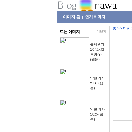
이미지 홈
인기 이미지
|
홈
>>
이전
뜨는 이미지
더보기
블랙윈터
107화.짙
은밤(3)
(웹툰)
악한 기사
51화 (웹
툰)
악한 기사
50화 (웹
툰)