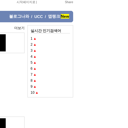
시작페이지로
|
블로그나와
앱랭크
New
/
UCC
/
더보기
실시간 인기검색어
1
▲
2
▲
3
▲
4
▲
5
▲
6
▲
7
▲
8
▲
9
▲
10
▲