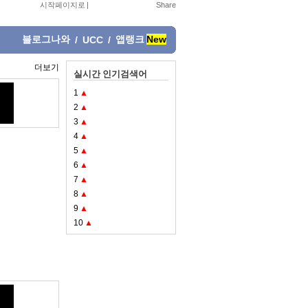
시작페이지로
|
블로그나와
앱랭크
New
/
UCC
/
더보기
실시간 인기검색어
1
▲
2
▲
3
▲
4
▲
5
▲
6
▲
7
▲
8
▲
9
▲
10
▲