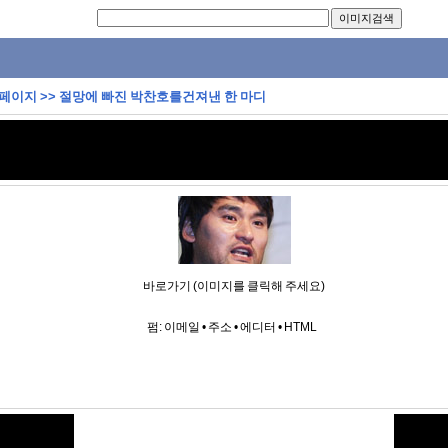
 페이지
>>
절망에 빠진 박찬호를건져낸 한 마디
바로가기 (이미지를 클릭해 주세요)
펌:
이메일
•
주소
•
에디터
•
HTML