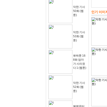
악한 기사
50화 (웹
인기 이미
툰)
악한 기사
53화 (웹
툰)
뽀짜툰 16
8화 엄마
가 사라졌
다 1 (웹툰)
악한 기사
52화 (웹
툰)
블랙윈터