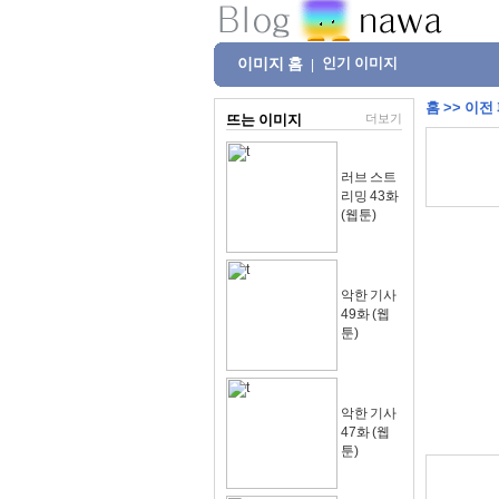
이미지 홈
인기 이미지
|
홈
>>
이전
뜨는 이미지
더보기
러브 스트
리밍 43화
(웹툰)
악한 기사
49화 (웹
툰)
악한 기사
47화 (웹
툰)