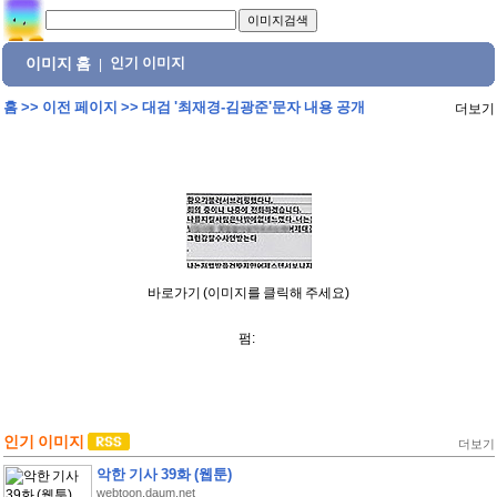
이미지 홈
인기 이미지
|
홈
>>
이전 페이지
>>
대검 '최재경-김광준'문자 내용 공개
더보기
바로가기 (이미지를 클릭해 주세요)
펌:
인기 이미지
더보기
악한 기사 39화 (웹툰)
webtoon.daum.net