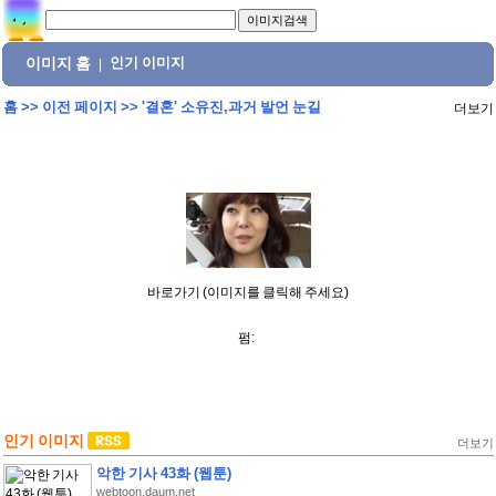
이미지 홈
인기 이미지
|
홈
>>
이전 페이지
>>
'결혼' 소유진,과거 발언 눈길
더보기
바로가기 (이미지를 클릭해 주세요)
펌:
인기 이미지
더보기
악한 기사 43화 (웹툰)
webtoon.daum.net