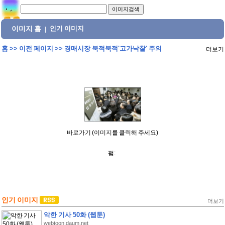
이미지 홈
인기 이미지
|
홈
>>
이전 페이지
>>
경매시장 북적북적'고가낙찰' 주의
더보기
바로가기 (이미지를 클릭해 주세요)
펌:
인기 이미지
더보기
악한 기사 50화 (웹툰)
webtoon.daum.net