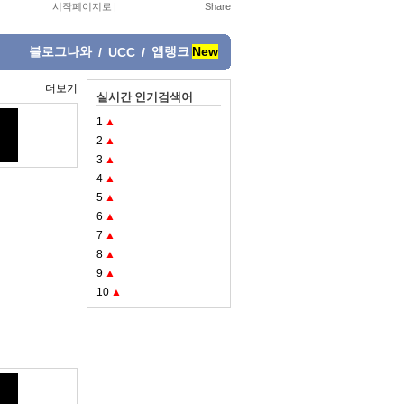
시작페이지로
|
블로그나와
앱랭크
New
/
UCC
/
더보기
실시간 인기검색어
1
▲
2
▲
3
▲
4
▲
5
▲
6
▲
7
▲
8
▲
9
▲
10
▲