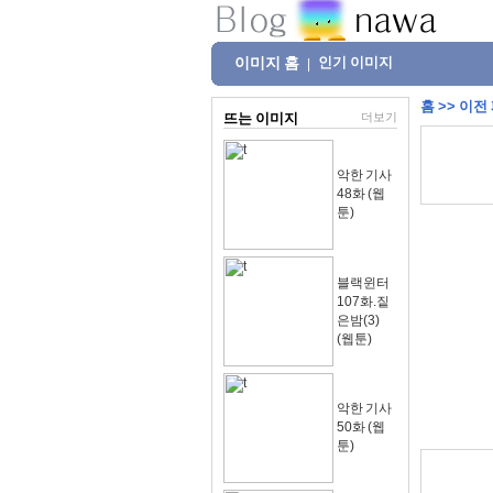
이미지 홈
인기 이미지
|
홈
>>
이전
뜨는 이미지
더보기
악한 기사
48화 (웹
툰)
블랙윈터
107화.짙
은밤(3)
(웹툰)
악한 기사
50화 (웹
툰)