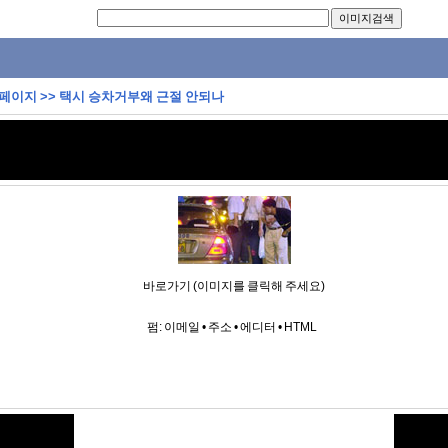
 페이지
>>
택시 승차거부왜 근절 안되나
바로가기 (이미지를 클릭해 주세요)
펌:
이메일
•
주소
•
에디터
•
HTML