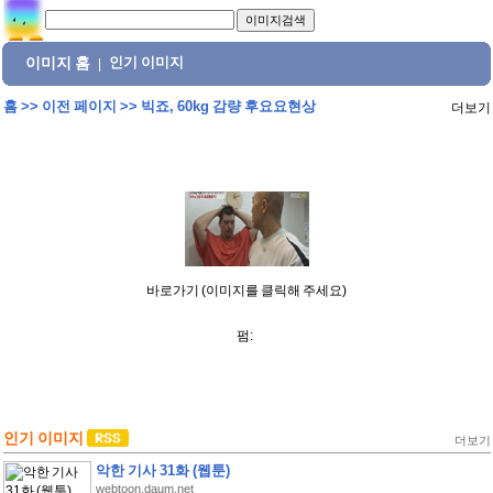
이미지 홈
인기 이미지
|
홈
>>
이전 페이지
>>
빅죠, 60kg 감량 후요요현상
더보기
바로가기 (이미지를 클릭해 주세요)
펌:
인기 이미지
더보기
악한 기사 31화 (웹툰)
webtoon.daum.net