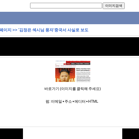
 페이지
>>
'김정은 섹시님 풍자'중국서 사실로 보도
바로가기 (이미지를 클릭해 주세요)
펌:
이메일
•
주소
•
에디터
•
HTML