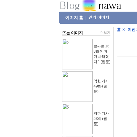
이미지 홈
인기 이미지
|
홈
>>
이전
뜨는 이미지
더보기
뽀짜툰 16
8화 엄마
가 사라졌
다 1 (웹툰)
악한 기사
49화 (웹
툰)
악한 기사
53화 (웹
툰)