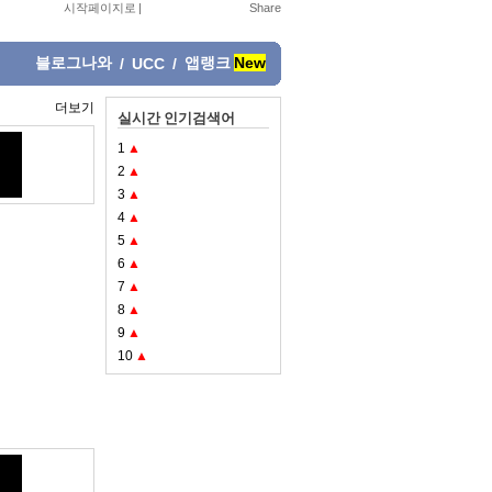
시작페이지로
|
블로그나와
앱랭크
New
/
UCC
/
더보기
실시간 인기검색어
1
▲
2
▲
3
▲
4
▲
5
▲
6
▲
7
▲
8
▲
9
▲
10
▲