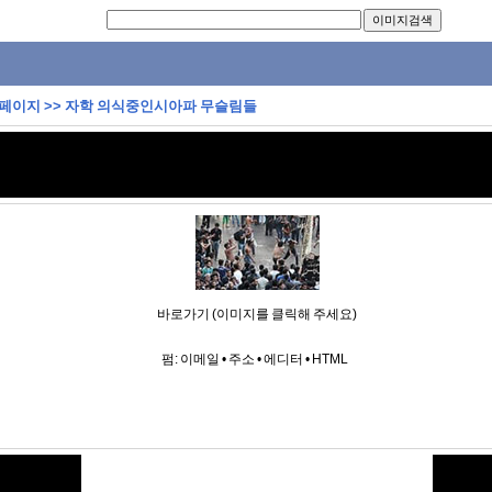
 페이지
>>
자학 의식중인시아파 무슬림들
바로가기 (이미지를 클릭해 주세요)
펌:
이메일
•
주소
•
에디터
•
HTML