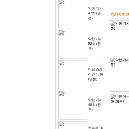
악한 기사
47화 (웹
인기 이미
툰)
악한 기사
53화 (웹
툰)
러브 스트
리밍 43화
(웹툰)
악한 기사
48화 (웹
툰)
뽀짜툰 16