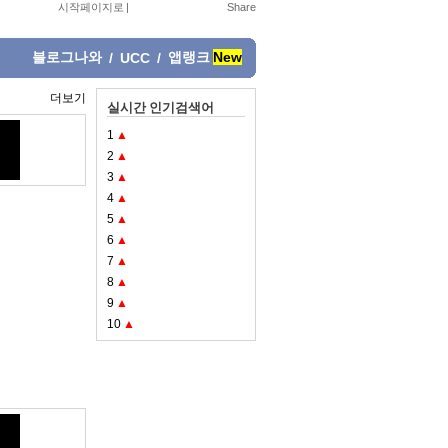
시작페이지로
|
블로그나와
앱랭크
New
/
UCC
/
더보기
실시간 인기검색어
1
▲
2
▲
3
▲
4
▲
5
▲
6
▲
7
▲
8
▲
9
▲
10
▲