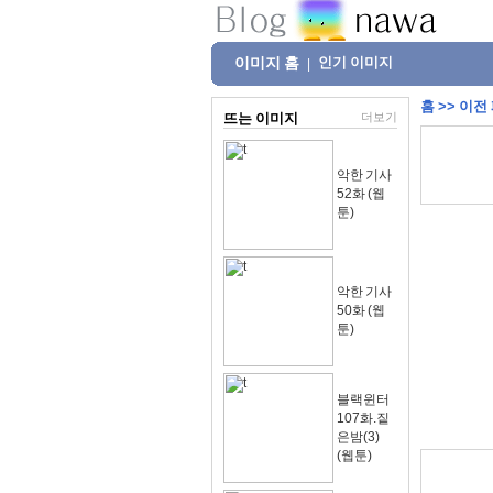
이미지 홈
인기 이미지
|
홈
>>
이전
뜨는 이미지
더보기
악한 기사
52화 (웹
툰)
악한 기사
50화 (웹
툰)
블랙윈터
107화.짙
은밤(3)
(웹툰)