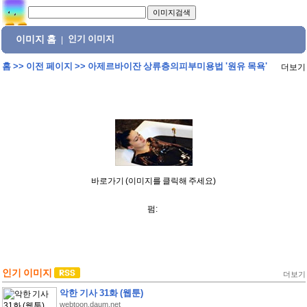
이미지 홈
인기 이미지
|
홈
>>
이전 페이지
>>
아제르바이잔 상류층의피부미용법 '원유 목욕'
더보기
바로가기 (이미지를 클릭해 주세요)
펌:
인기 이미지
더보기
악한 기사 31화 (웹툰)
webtoon.daum.net