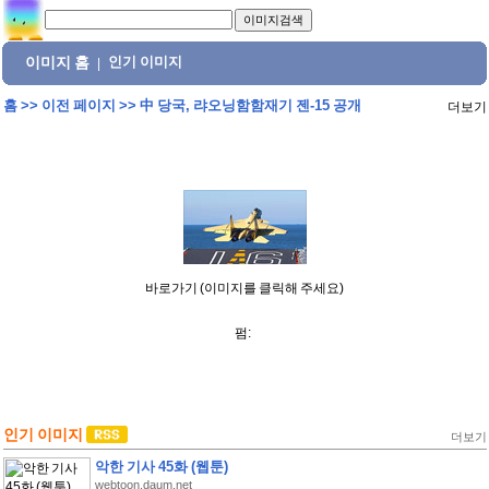
이미지 홈
인기 이미지
|
홈
>>
이전 페이지
>>
中 당국, 랴오닝함함재기 젠-15 공개
더보기
바로가기 (이미지를 클릭해 주세요)
펌:
인기 이미지
더보기
악한 기사 45화 (웹툰)
webtoon.daum.net