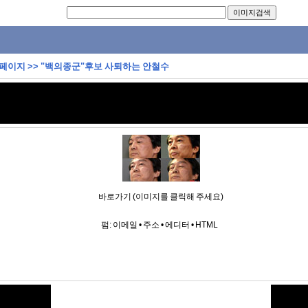
 페이지
>>
"백의종군"후보 사퇴하는 안철수
바로가기 (이미지를 클릭해 주세요)
펌:
이메일
•
주소
•
에디터
•
HTML