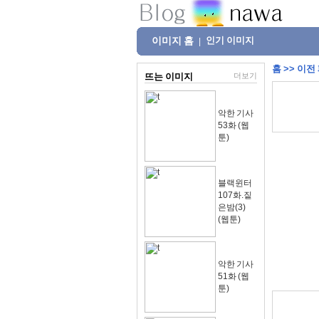
이미지 홈
인기 이미지
|
홈
>>
이전
뜨는 이미지
더보기
악한 기사
53화 (웹
툰)
블랙윈터
107화.짙
은밤(3)
(웹툰)
악한 기사
51화 (웹
툰)