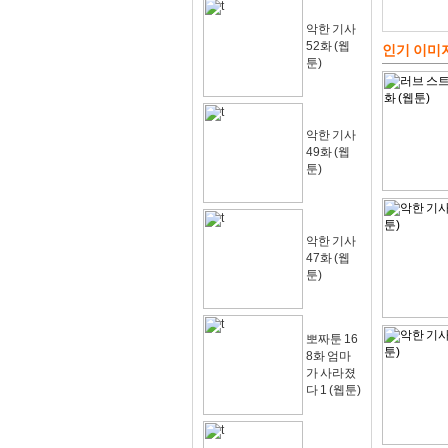
악한 기사
52화 (웹
인기 이미
툰)
악한 기사
49화 (웹
툰)
악한 기사
47화 (웹
툰)
뽀짜툰 16
8화 엄마
가 사라졌
다 1 (웹툰)