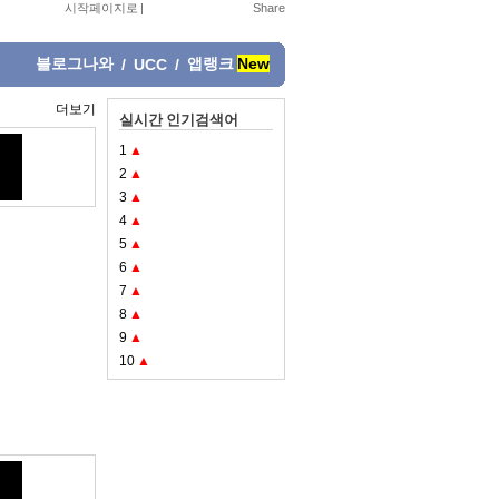
시작페이지로
|
블로그나와
앱랭크
New
/
UCC
/
더보기
실시간 인기검색어
1
▲
2
▲
3
▲
4
▲
5
▲
6
▲
7
▲
8
▲
9
▲
10
▲