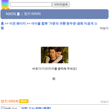
이미지 홈
인기 이미지
|
홈
>>
이전 페이지
>>
아이돌 합류 '가문의 귀환'윤두준-광희 미공개 스
틸
더보기
바로가기 (이미지를 클릭해 주세요)
펌:
인기 이미지
더보기
악한 기사 49화 (웹툰)