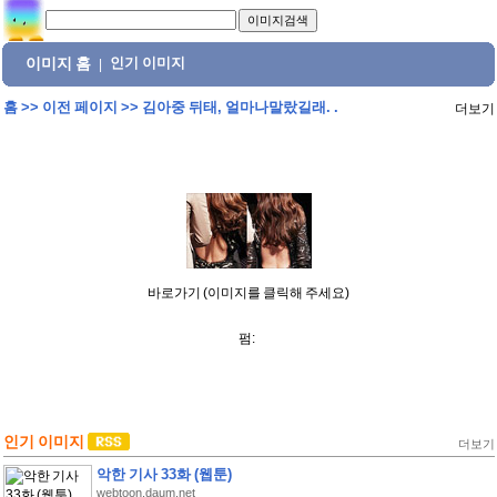
이미지 홈
인기 이미지
|
홈
>>
이전 페이지
>>
김아중 뒤태, 얼마나말랐길래. .
더보기
바로가기 (이미지를 클릭해 주세요)
펌:
인기 이미지
더보기
악한 기사 33화 (웹툰)
webtoon.daum.net