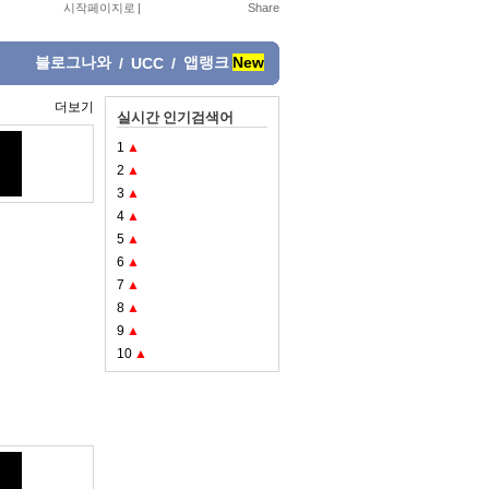
시작페이지로
|
블로그나와
앱랭크
New
/
UCC
/
더보기
실시간 인기검색어
1
▲
2
▲
3
▲
4
▲
5
▲
6
▲
7
▲
8
▲
9
▲
10
▲