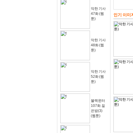
악한 기사
47화 (웹
인기 이미
툰)
악한 기사
48화 (웹
툰)
악한 기사
52화 (웹
툰)
블랙윈터
107화.짙
은밤(3)
(웹툰)