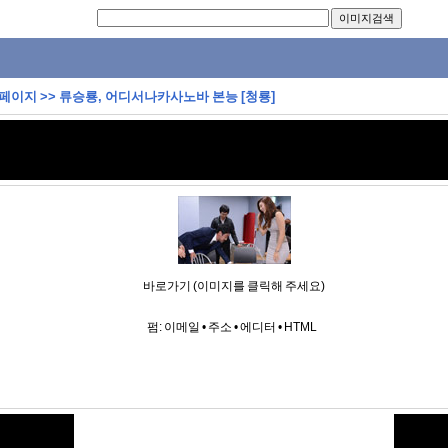
 페이지
>>
류승룡, 어디서나카사노바 본능 [청룡]
바로가기 (이미지를 클릭해 주세요)
펌:
이메일
•
주소
•
에디터
•
HTML