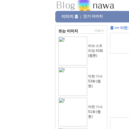
이미지 홈
인기 이미지
|
홈
>>
이전
뜨는 이미지
더보기
러브 스트
리밍 43화
(웹툰)
악한 기사
53화 (웹
툰)
악한 기사
51화 (웹
툰)