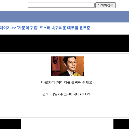
 페이지
>>
'가문의 귀환' 포스터 속귀여운 대두짤 윤두준
바로가기 (이미지를 클릭해 주세요)
펌:
이메일
•
주소
•
에디터
•
HTML