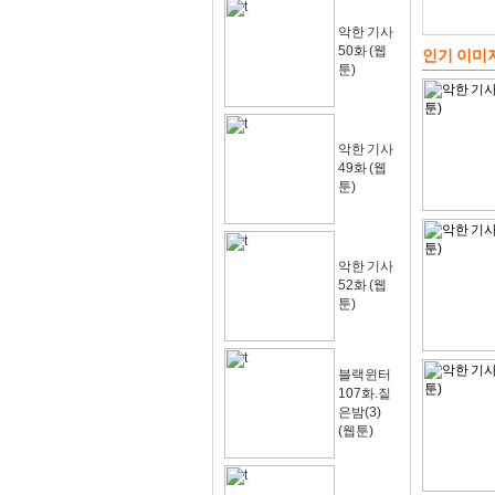
악한 기사
50화 (웹
인기 이미
툰)
악한 기사
49화 (웹
툰)
악한 기사
52화 (웹
툰)
블랙윈터
107화.짙
은밤(3)
(웹툰)