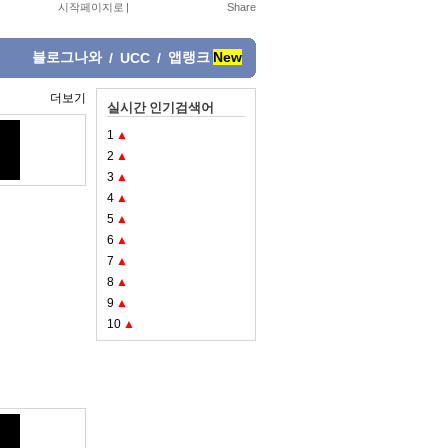
시작페이지로
|
블로그나와
앱랭크
New
/
UCC
/
더보기
실시간 인기검색어
1
▲
2
▲
3
▲
4
▲
5
▲
6
▲
7
▲
8
▲
9
▲
10
▲