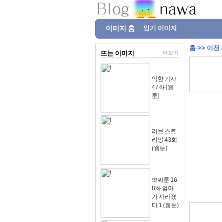
이미지 홈
인기 이미지
|
홈
>>
이전
뜨는 이미지
더보기
악한 기사
47화 (웹
툰)
러브 스트
리밍 43화
(웹툰)
뽀짜툰 16
8화 엄마
가 사라졌
다 1 (웹툰)