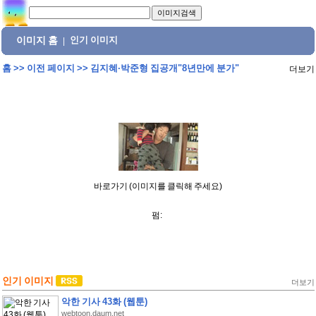
이미지 홈
인기 이미지
|
홈
>>
이전 페이지
>>
김지혜·박준형 집공개"8년만에 분가"
더보기
바로가기 (이미지를 클릭해 주세요)
펌:
인기 이미지
더보기
악한 기사 43화 (웹툰)
webtoon.daum.net