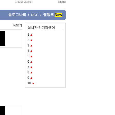
시작페이지로
|
블로그나와
앱랭크
New
/
UCC
/
더보기
실시간 인기검색어
1
▲
2
▲
3
▲
4
▲
5
▲
6
▲
7
▲
8
▲
9
▲
10
▲