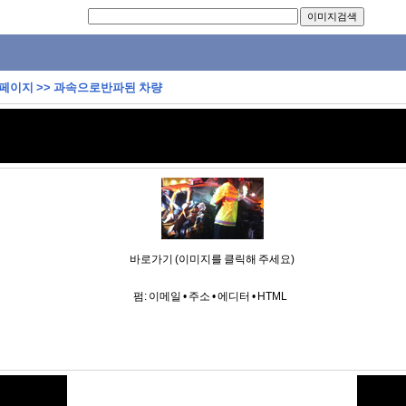
 페이지
>>
과속으로반파된 차량
바로가기 (이미지를 클릭해 주세요)
펌:
이메일
•
주소
•
에디터
•
HTML