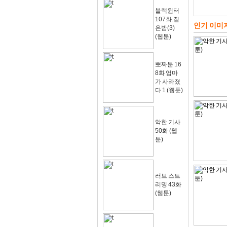
블랙윈터
107화.짙
인기 이미
은밤(3)
(웹툰)
뽀짜툰 16
8화 엄마
가 사라졌
다 1 (웹툰)
악한 기사
50화 (웹
툰)
러브 스트
리밍 43화
(웹툰)