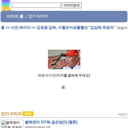
이미지 홈
인기 이미지
|
홈
>>
이전 페이지
>>
김응용 감독, 수혈은커녕출혈만 "갑갑해 죽겠어"
더보기
바로가기 (이미지를 클릭해 주세요)
펌:
인기 이미지
더보기
블랙윈터 107화.짙은밤(3) (웹툰)
webtoon.daum.net