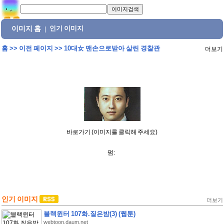
이미지 홈
인기 이미지
|
홈
>>
이전 페이지
>>
10대女 맨손으로받아 살린 경찰관
더보기
바로가기 (이미지를 클릭해 주세요)
펌:
인기 이미지
더보기
블랙윈터 107화.짙은밤(3) (웹툰)
webtoon.daum.net