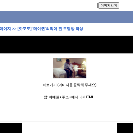
 페이지
>>
[핫포토] '메이퀸'최악이 된 호텔방 회상
바로가기 (이미지를 클릭해 주세요)
펌:
이메일
•
주소
•
에디터
•
HTML