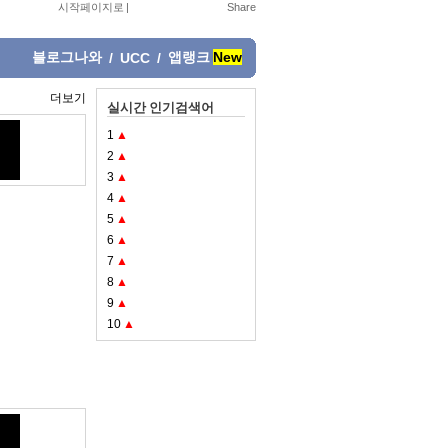
시작페이지로
|
블로그나와
앱랭크
New
/
UCC
/
더보기
실시간 인기검색어
1
▲
2
▲
3
▲
4
▲
5
▲
6
▲
7
▲
8
▲
9
▲
10
▲