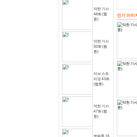
악한 기사
48화 (웹
인기 이미
툰)
악한 기사
50화 (웹
툰)
러브 스트
리밍 43화
(웹툰)
악한 기사
47화 (웹
툰)
뽀짜툰 16