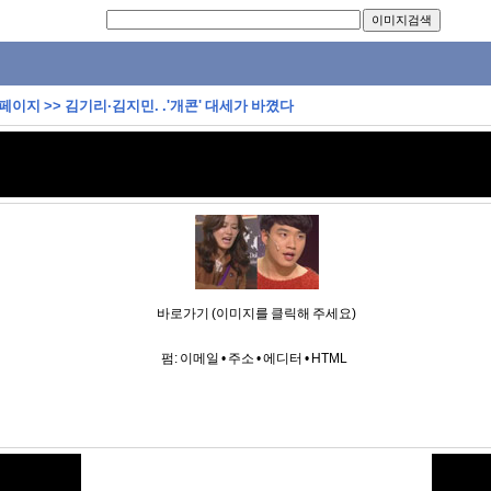
 페이지
>>
김기리·김지민. .'개콘' 대세가 바꼈다
바로가기 (이미지를 클릭해 주세요)
펌:
이메일
•
주소
•
에디터
•
HTML