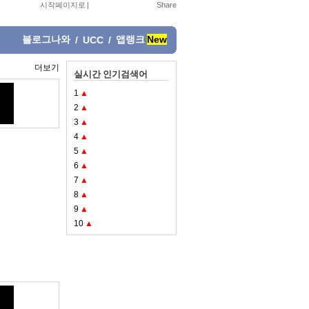
시작페이지로
|
블로그나와
앱랭크
New
/
UCC
/
더보기
실시간 인기검색어
1
▲
2
▲
3
▲
4
▲
5
▲
6
▲
7
▲
8
▲
9
▲
10
▲