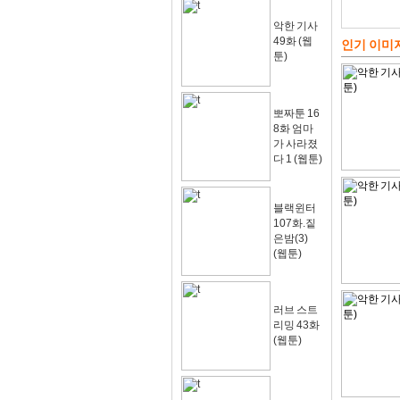
악한 기사
49화 (웹
인기 이미
툰)
뽀짜툰 16
8화 엄마
가 사라졌
다 1 (웹툰)
블랙윈터
107화.짙
은밤(3)
(웹툰)
러브 스트
리밍 43화
(웹툰)