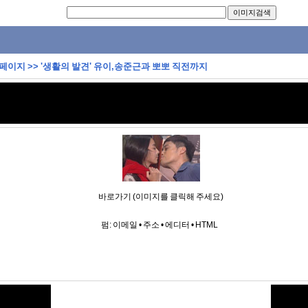
 페이지
>>
'생활의 발견' 유이,송준근과 뽀뽀 직전까지
바로가기 (이미지를 클릭해 주세요)
펌:
이메일
•
주소
•
에디터
•
HTML