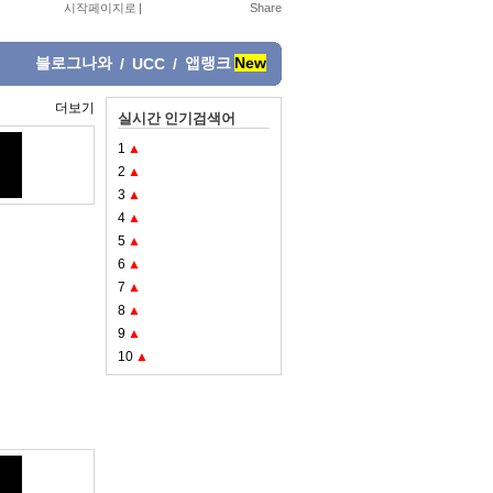
시작페이지로
|
블로그나와
앱랭크
New
/
UCC
/
더보기
실시간 인기검색어
1
▲
2
▲
3
▲
4
▲
5
▲
6
▲
7
▲
8
▲
9
▲
10
▲