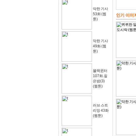
악한 기사
53화 (웹
인기 이미
툰)
악한 기사
49화 (웹
툰)
블랙윈터
107화.짙
은밤(3)
(웹툰)
러브 스트
리밍 43화
(웹툰)