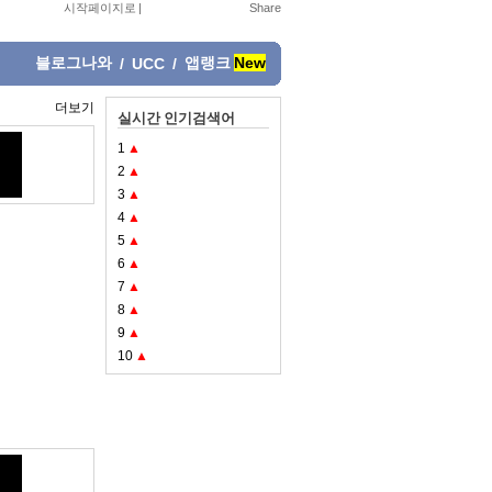
시작페이지로
|
블로그나와
앱랭크
New
/
UCC
/
더보기
실시간 인기검색어
1
▲
2
▲
3
▲
4
▲
5
▲
6
▲
7
▲
8
▲
9
▲
10
▲