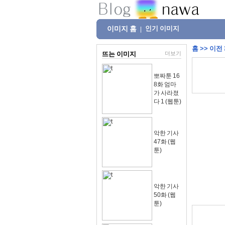
이미지 홈
인기 이미지
|
홈
>>
이전
뜨는 이미지
더보기
뽀짜툰 16
8화 엄마
가 사라졌
다 1 (웹툰)
악한 기사
47화 (웹
툰)
악한 기사
50화 (웹
툰)