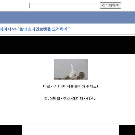
 페이지
>>
"팔레스타인로켓을 요격하라"
바로가기 (이미지를 클릭해 주세요)
펌:
이메일
•
주소
•
에디터
•
HTML