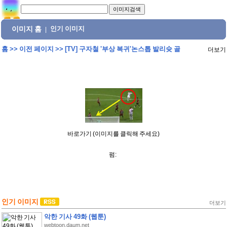
이미지 홈
인기 이미지
|
홈
>>
이전 페이지
>>
[TV] 구자철 '부상 복귀'논스톱 발리슛 골
더보기
바로가기 (이미지를 클릭해 주세요)
펌:
인기 이미지
더보기
악한 기사 49화 (웹툰)
webtoon.daum.net