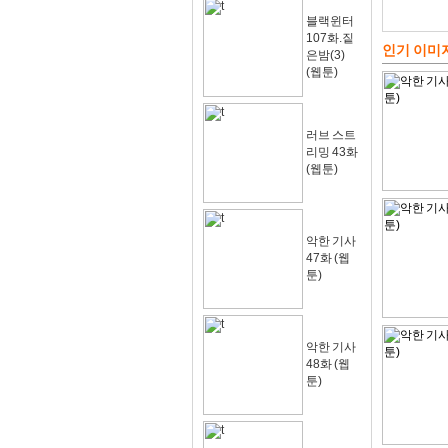
블랙윈터
107화.짙
인기 이미
은밤(3)
(웹툰)
러브 스트
리밍 43화
(웹툰)
악한 기사
47화 (웹
툰)
악한 기사
48화 (웹
툰)