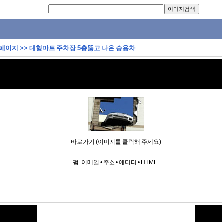
 페이지
>>
대형마트 주차장 5층뚫고 나온 승용차
바로가기 (이미지를 클릭해 주세요)
펌:
이메일
•
주소
•
에디터
•
HTML