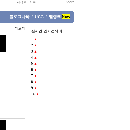
시작페이지로
|
블로그나와
앱랭크
New
/
UCC
/
더보기
실시간 인기검색어
1
▲
2
▲
3
▲
4
▲
5
▲
6
▲
7
▲
8
▲
9
▲
10
▲