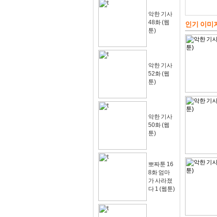
악한 기사
48화 (웹
인기 이미
툰)
악한 기사
52화 (웹
툰)
악한 기사
50화 (웹
툰)
뽀짜툰 16
8화 엄마
가 사라졌
다 1 (웹툰)