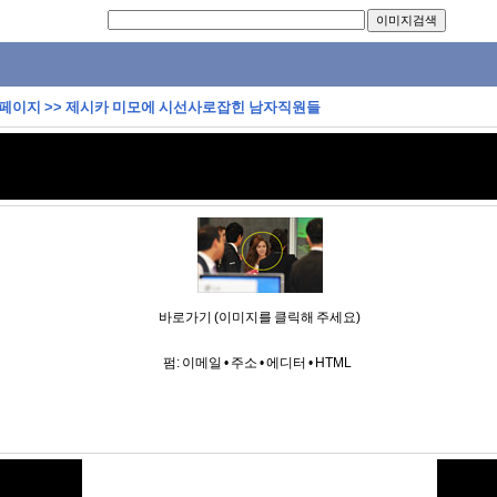
 페이지
>>
제시카 미모에 시선사로잡힌 남자직원들
바로가기 (이미지를 클릭해 주세요)
펌:
이메일
•
주소
•
에디터
•
HTML