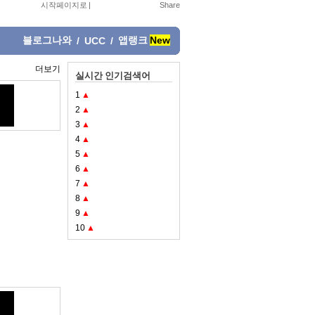
시작페이지로
|
블로그나와
앱랭크
New
/
UCC
/
더보기
실시간 인기검색어
1
▲
2
▲
3
▲
4
▲
5
▲
6
▲
7
▲
8
▲
9
▲
10
▲