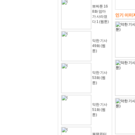
뽀짜툰 16
8화 엄마
인기 이미
가 사라졌
다 1 (웹툰)
악한 기사
49화 (웹
툰)
악한 기사
53화 (웹
툰)
악한 기사
51화 (웹
툰)
블랙윈터