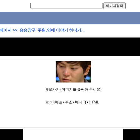
 페이지
>>
'승승장구' 주원,연애 이야기 하다가. .
바로가기 (이미지를 클릭해 주세요)
펌:
이메일
•
주소
•
에디터
•
HTML