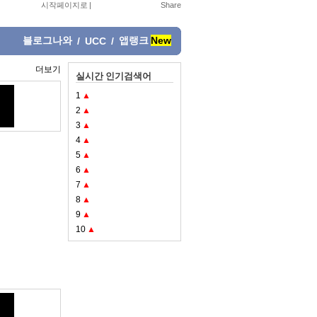
시작페이지로
|
블로그나와
앱랭크
New
/
UCC
/
더보기
실시간 인기검색어
1
▲
2
▲
3
▲
4
▲
5
▲
6
▲
7
▲
8
▲
9
▲
10
▲