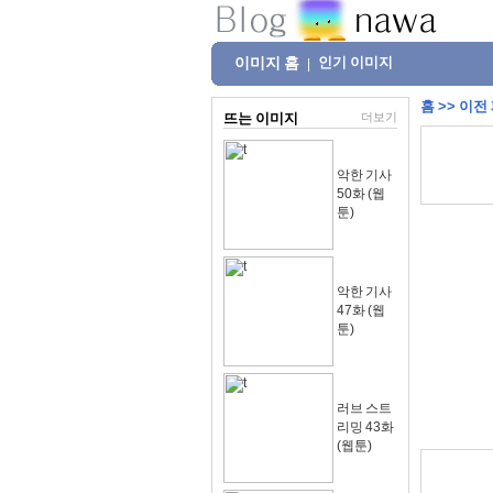
이미지 홈
인기 이미지
|
홈
>>
이전
뜨는 이미지
더보기
악한 기사
50화 (웹
툰)
악한 기사
47화 (웹
툰)
러브 스트
리밍 43화
(웹툰)