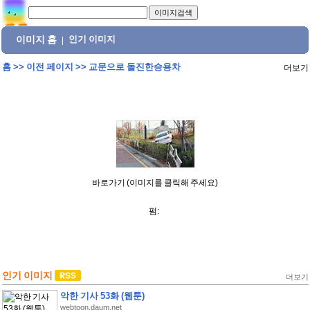
이미지 홈
인기 이미지
|
홈
>>
이전 페이지
>>
교문으로 돌진한승용차
더보기
바로가기 (이미지를 클릭해 주세요)
펌:
인기 이미지
더보기
악한 기사 53화 (웹툰)
webtoon.daum.net