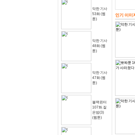
악한 기사
53화 (웹
인기 이미
툰)
악한 기사
48화 (웹
툰)
악한 기사
47화 (웹
툰)
블랙윈터
107화.짙
은밤(3)
(웹툰)