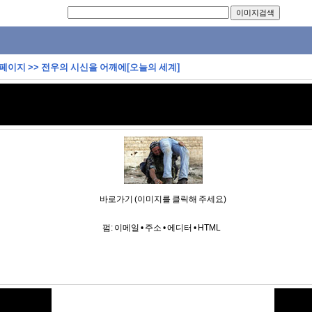
 페이지
>>
전우의 시신을 어깨에[오늘의 세계]
바로가기 (이미지를 클릭해 주세요)
펌:
이메일
•
주소
•
에디터
•
HTML