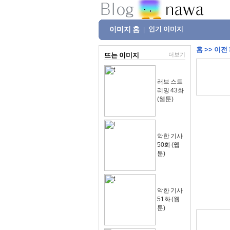
이미지 홈
인기 이미지
|
홈
>>
이전
뜨는 이미지
더보기
러브 스트
리밍 43화
(웹툰)
악한 기사
50화 (웹
툰)
악한 기사
51화 (웹
툰)