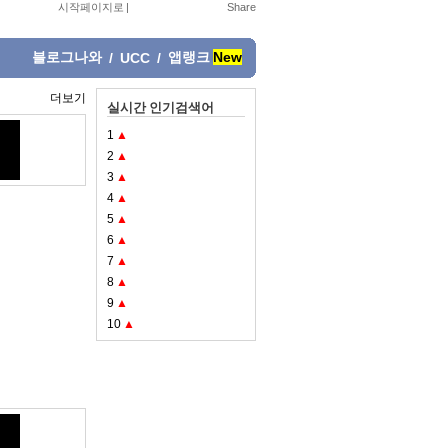
시작페이지로
|
블로그나와
앱랭크
New
/
UCC
/
더보기
실시간 인기검색어
1
▲
2
▲
3
▲
4
▲
5
▲
6
▲
7
▲
8
▲
9
▲
10
▲