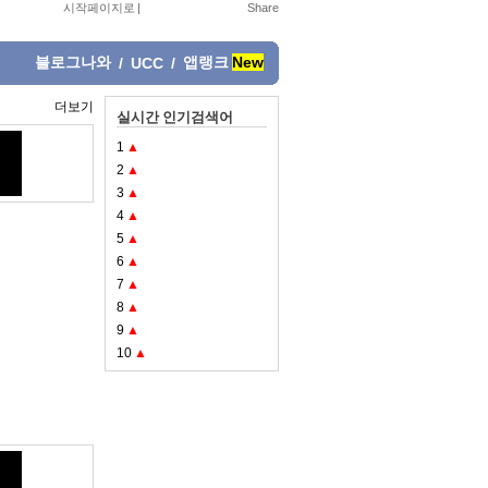
시작페이지로
|
블로그나와
앱랭크
New
/
UCC
/
더보기
실시간 인기검색어
1
▲
2
▲
3
▲
4
▲
5
▲
6
▲
7
▲
8
▲
9
▲
10
▲