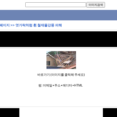
 페이지
>>
엿가락처럼 휜 철재물강풍 피해
바로가기 (이미지를 클릭해 주세요)
펌:
이메일
•
주소
•
에디터
•
HTML