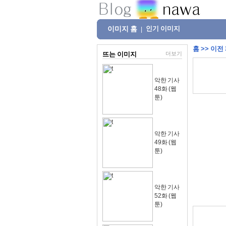
이미지 홈
인기 이미지
|
홈
>>
이전
뜨는 이미지
더보기
악한 기사
48화 (웹
툰)
악한 기사
49화 (웹
툰)
악한 기사
52화 (웹
툰)