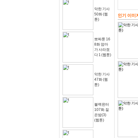
악한 기사
50화 (웹
인기 이미
툰)
뽀짜툰 16
8화 엄마
가 사라졌
다 1 (웹툰)
악한 기사
47화 (웹
툰)
블랙윈터
107화.짙
은밤(3)
(웹툰)