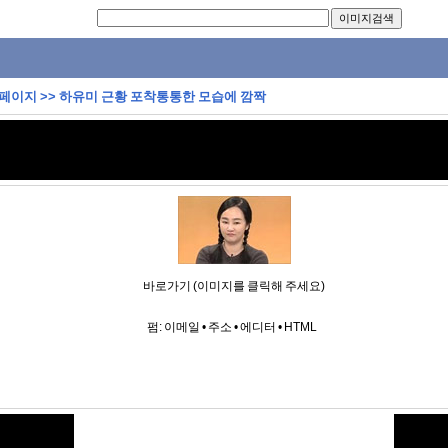
 페이지
>>
하유미 근황 포착통통한 모습에 깜짝
바로가기 (이미지를 클릭해 주세요)
펌:
이메일
•
주소
•
에디터
•
HTML