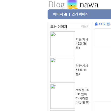
이미지 홈
인기 이미지
|
홈
>>
이전
뜨는 이미지
더보기
악한 기사
49화 (웹
툰)
악한 기사
51화 (웹
툰)
뽀짜툰 16
8화 엄마
가 사라졌
다 1 (웹툰)