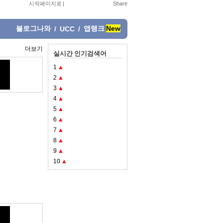
시작페이지로
|
블로그나와
앱랭크
New
/
UCC
/
더보기
실시간 인기검색어
1
▲
2
▲
3
▲
4
▲
5
▲
6
▲
7
▲
8
▲
9
▲
10
▲