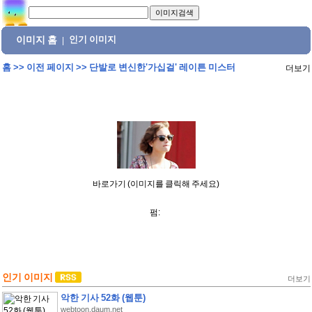
이미지 홈
인기 이미지
|
홈
>>
이전 페이지
>>
단발로 변신한'가십걸' 레이튼 미스터
더보기
바로가기 (이미지를 클릭해 주세요)
펌:
인기 이미지
더보기
악한 기사 52화 (웹툰)
webtoon.daum.net