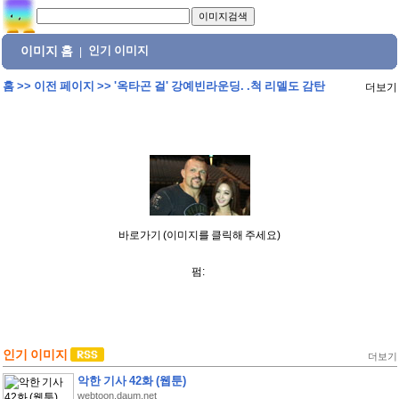
이미지 홈
인기 이미지
|
홈
>>
이전 페이지
>>
'옥타곤 걸' 강예빈라운딩. .척 리델도 감탄
더보기
바로가기 (이미지를 클릭해 주세요)
펌:
인기 이미지
더보기
악한 기사 42화 (웹툰)
webtoon.daum.net