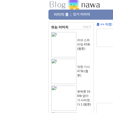
이미지 홈
인기 이미지
|
홈
>>
이전
뜨는 이미지
더보기
러브 스트
리밍 43화
(웹툰)
악한 기사
47화 (웹
툰)
뽀짜툰 16
8화 엄마
가 사라졌
다 1 (웹툰)