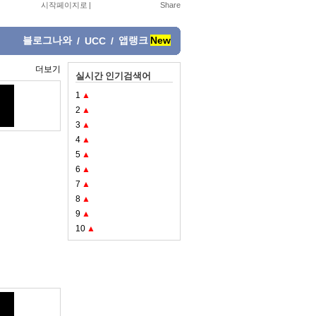
시작페이지로
|
블로그나와
앱랭크
New
/
UCC
/
더보기
실시간 인기검색어
1
▲
2
▲
3
▲
4
▲
5
▲
6
▲
7
▲
8
▲
9
▲
10
▲