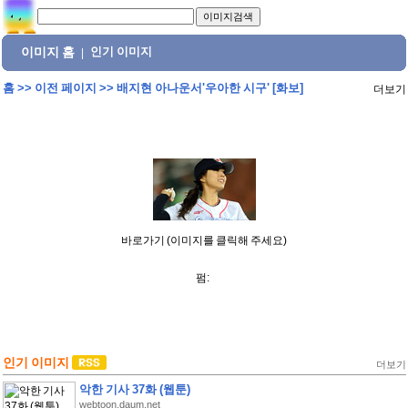
이미지 홈
인기 이미지
|
홈
>>
이전 페이지
>>
배지현 아나운서'우아한 시구' [화보]
더보기
바로가기 (이미지를 클릭해 주세요)
펌:
인기 이미지
더보기
악한 기사 37화 (웹툰)
webtoon.daum.net