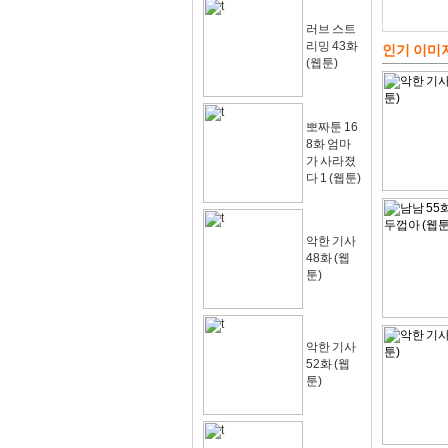
러브 스트
리밍 43화
인기 이미
(웹툰)
뽀짜툰 16
8화 엄마
가 사라졌
다 1 (웹툰)
악한 기사
48화 (웹
툰)
악한 기사
52화 (웹
툰)