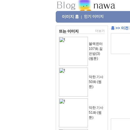
이미지 홈
인기 이미지
|
홈
>>
이전
뜨는 이미지
더보기
블랙윈터
107화.짙
은밤(3)
(웹툰)
악한 기사
50화 (웹
툰)
악한 기사
51화 (웹
툰)