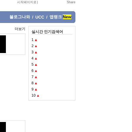
시작페이지로
|
블로그나와
앱랭크
New
/
UCC
/
더보기
실시간 인기검색어
1
▲
2
▲
3
▲
4
▲
5
▲
6
▲
7
▲
8
▲
9
▲
10
▲