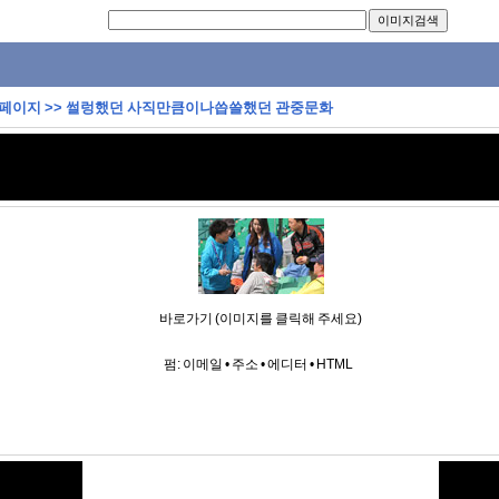
 페이지
>>
썰렁했던 사직만큼이나씁쓸했던 관중문화
바로가기 (이미지를 클릭해 주세요)
펌:
이메일
•
주소
•
에디터
•
HTML