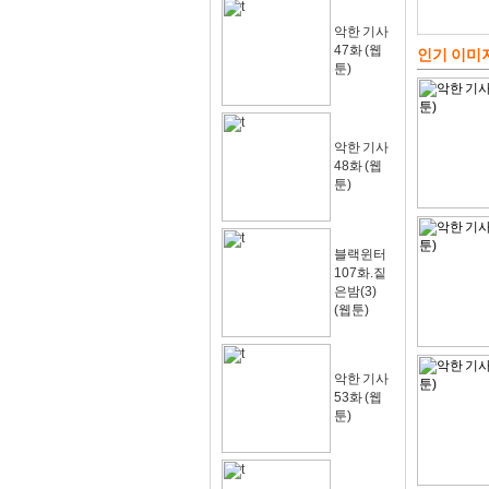
악한 기사
47화 (웹
인기 이미
툰)
악한 기사
48화 (웹
툰)
블랙윈터
107화.짙
은밤(3)
(웹툰)
악한 기사
53화 (웹
툰)