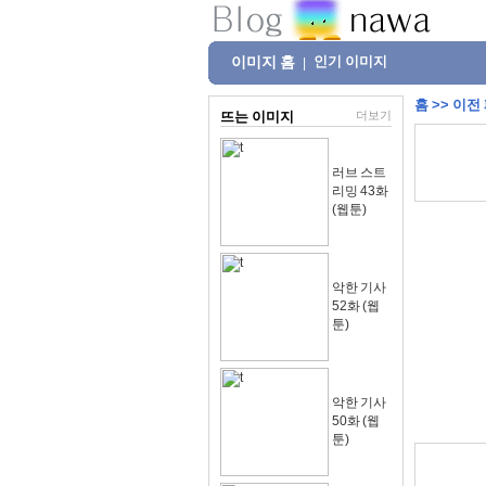
이미지 홈
인기 이미지
|
홈
>>
이전
뜨는 이미지
더보기
러브 스트
리밍 43화
(웹툰)
악한 기사
52화 (웹
툰)
악한 기사
50화 (웹
툰)