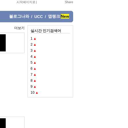
시작페이지로
|
블로그나와
앱랭크
New
/
UCC
/
더보기
실시간 인기검색어
1
▲
2
▲
3
▲
4
▲
5
▲
6
▲
7
▲
8
▲
9
▲
10
▲