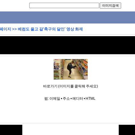
 페이지
>>
베컴도 울고 갈'축구의 달인' 영상 화제
바로가기 (이미지를 클릭해 주세요)
펌:
이메일
•
주소
•
에디터
•
HTML