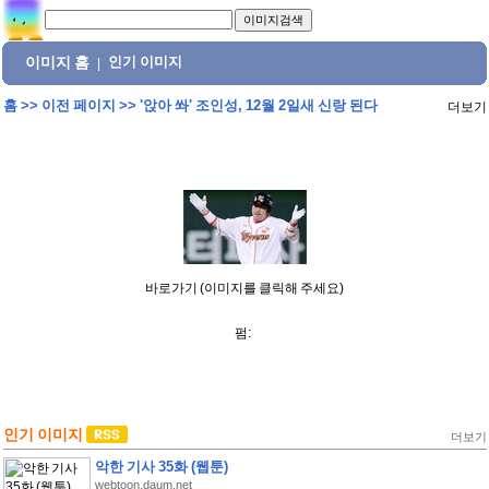
이미지 홈
인기 이미지
|
홈
>>
이전 페이지
>>
'앉아 쏴' 조인성, 12월 2일새 신랑 된다
더보기
바로가기 (이미지를 클릭해 주세요)
펌:
인기 이미지
더보기
악한 기사 35화 (웹툰)
webtoon.daum.net