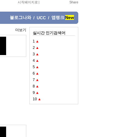
시작페이지로
|
블로그나와
앱랭크
New
/
UCC
/
더보기
실시간 인기검색어
1
▲
2
▲
3
▲
4
▲
5
▲
6
▲
7
▲
8
▲
9
▲
10
▲