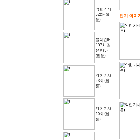
악한 기사
52화 (웹
인기 이미
툰)
블랙윈터
107화.짙
은밤(3)
(웹툰)
악한 기사
53화 (웹
툰)
악한 기사
50화 (웹
툰)