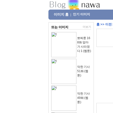
이미지 홈
인기 이미지
|
홈
>>
이전
뜨는 이미지
더보기
뽀짜툰 16
8화 엄마
가 사라졌
다 1 (웹툰)
악한 기사
51화 (웹
툰)
악한 기사
49화 (웹
툰)