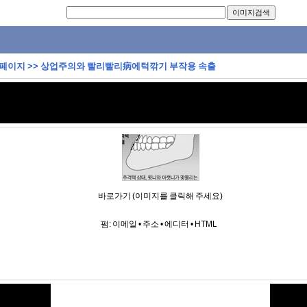
 페이지
>>
상업주의와 빨리빨리病에턱깎기 부작용 속출
바로가기 (이미지를 클릭해 주세요)
펌:
이메일
•
주소
•
에디터
•
HTML