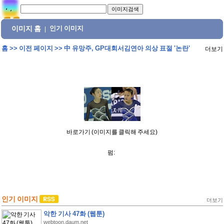
이미지 홈
인기 이미지
|
홈
>>
이전 페이지
>>
中 유망주, GP대회서김연아 의상 표절 '논란'
더보기
바로가기 (이미지를 클릭해 주세요)
펌:
인기 이미지
더보기
악한 기사 47화 (웹툰)
webtoon.daum.net