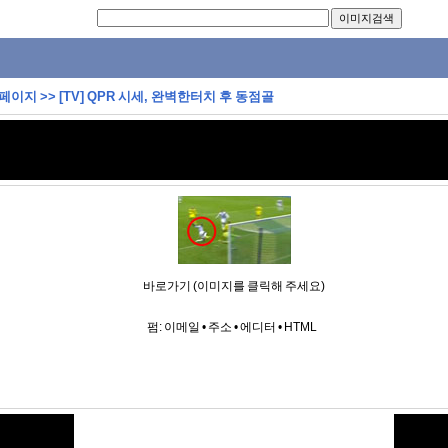
 페이지
>>
[TV] QPR 시세, 완벽한터치 후 동점골
바로가기 (이미지를 클릭해 주세요)
펌:
이메일
•
주소
•
에디터
•
HTML