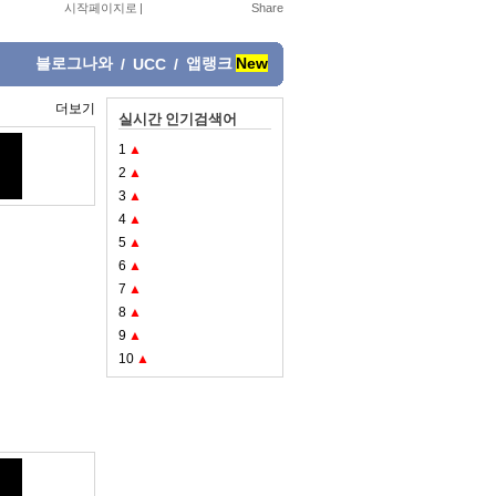
시작페이지로
|
블로그나와
앱랭크
New
/
UCC
/
더보기
실시간 인기검색어
1
▲
2
▲
3
▲
4
▲
5
▲
6
▲
7
▲
8
▲
9
▲
10
▲