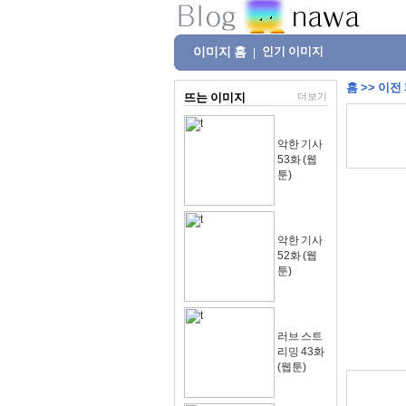
이미지 홈
인기 이미지
|
홈
>>
이전
뜨는 이미지
더보기
악한 기사
53화 (웹
툰)
악한 기사
52화 (웹
툰)
러브 스트
리밍 43화
(웹툰)