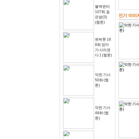
블랙윈터
107화.짙
인기 이미
은밤(3)
(웹툰)
뽀짜툰 16
8화 엄마
가 사라졌
다 1 (웹툰)
악한 기사
50화 (웹
툰)
악한 기사
48화 (웹
툰)