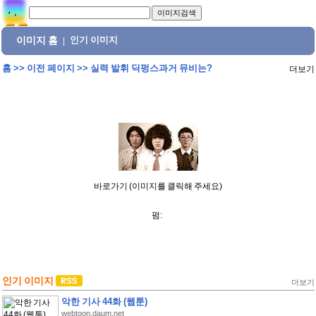
이미지 홈
인기 이미지
|
홈
>>
이전 페이지
>>
실력 발휘 딕펑스과거 뮤비는?
더보기
바로가기 (이미지를 클릭해 주세요)
펌:
인기 이미지
더보기
악한 기사 44화 (웹툰)
webtoon.daum.net