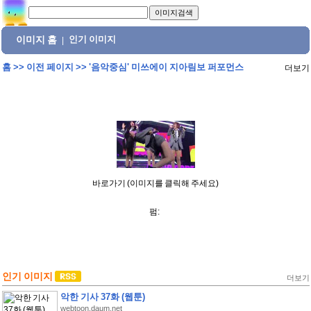
이미지 홈
인기 이미지
|
홈
>>
이전 페이지
>>
'음악중심' 미쓰에이 지아림보 퍼포먼스
더보기
바로가기 (이미지를 클릭해 주세요)
펌:
인기 이미지
더보기
악한 기사 37화 (웹툰)
webtoon.daum.net